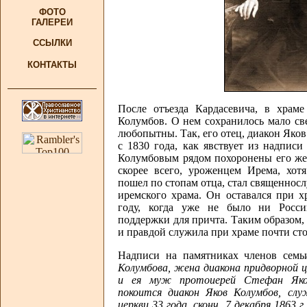
ФОТО
ГАЛЕРЕИ
ССЫЛКИ
КОНТАКТЫ
После отъезда Кардасевича, в храме
Колумбов. О нем сохранилось мало све
любопытны. Так, его отец, диакон Яко
с 1830 года, как явствует из надписи
Колумбовым рядом похоронены его жена
скорее всего, уроженцем Ирема, хо
пошел по стопам отца, стал священносл
иремского храма. Он оставался при х
году, когда уже не было ни Росси
поддержки для причта. Таким образом,
и правдой служила при храме почти сто
Надписи на памятниках членов сем
Колумбова, жена диакона придворной цер
и ея муж протоиерей Стефан Яковл
покоится диакон Яков Колумбов, сл
церкви 33 года, сконч. 7 декабря 1863 г.