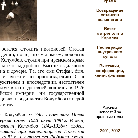
храма
Возвращение
останков
вел.княгини
Визит
митрополита
Кирилла
Реставрация
 остался служить протоиерей Стефан
внутреннего
дений, но те, что мы имеем, довольно
купола
в Колумбов, служил при иремском храме
 на его надгробии. Вместе с диаконом
Выставки,
 и дочери. Т.е. его сын Стефан, был,
конференции,
книги, фильмы
тя и русский по происхождению. Сын
ужителем и, впоследствии, настоятелем
раме вплоть до своей кончины в 1926
йской империи, ни государственной
 церковная династия Колумбовых верой
летие.
Архивы
новостей за
ьи Колумбовых:
Здесь покоится Павла
прошлые годы:
кви, сконч. 16/28 июля 1898 г. 44 лет,
евич Колумбов 1842-1926»; «Здесь
2001
,
2002
уживший при императорской Иремской
 на 53 г., и супруга его Людмила, сконч.